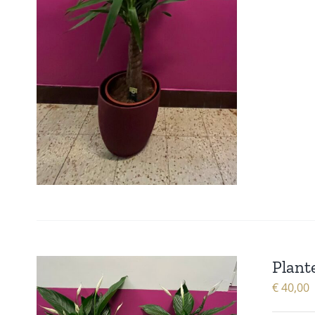
Plant
€
40,00