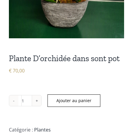
Plante D’orchidée dans sont pot
€
70,00
Ajouter au panier
quantité
de
Plante
D'orchidée
Catégorie :
Plantes