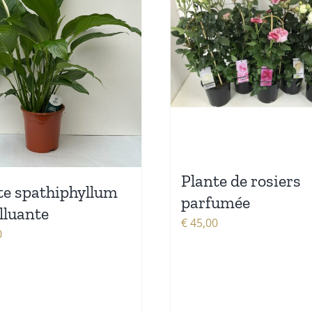
Plante de rosiers
te spathiphyllum
parfumée
lluante
€
45,00
0