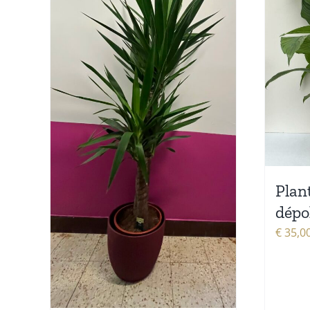
Plan
dépo
€
35,0