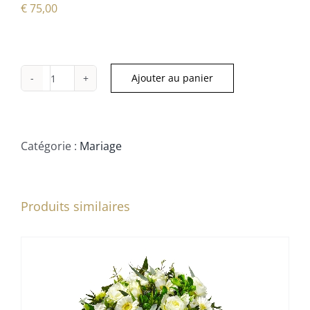
€
75,00
Ajouter au panier
quantité
de
Centre
de
Catégorie :
Mariage
table
Produits similaires