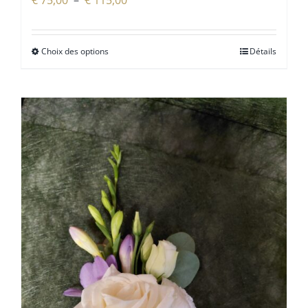
€
75,00
–
€
115,00
de
prix :
Choix des options
Détails
€ 75,00
à
€ 115,00