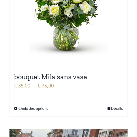
bouquet Mila sans vase
Plage
€
35,00
–
€
75,00
de
prix :
Choix des options
Détails
€ 35,00
à
€ 75,00