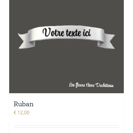
Ruban
€
12,00