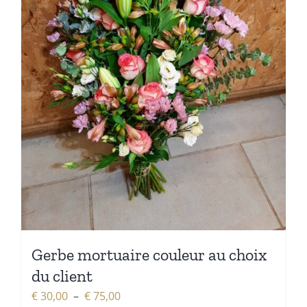
Gerbe mortuaire couleur au choix
du client
Plage
€
30,00
–
€
75,00