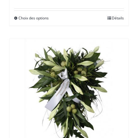
de
prix :
Choix des options
Détails
€ 30,00
à
€ 75,00