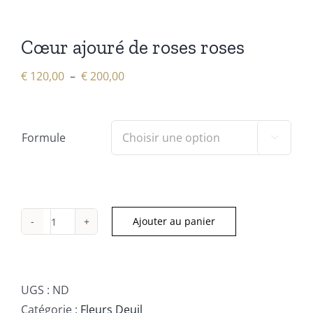
Cœur ajouré de roses roses
Plage
€
120,00
–
€
200,00
de
prix :
€ 120,00
Formule

à
€ 200,00
Ajouter au panier
quantité
de
Cœur
ajouré
UGS :
ND
de
Catégorie :
Fleurs Deuil