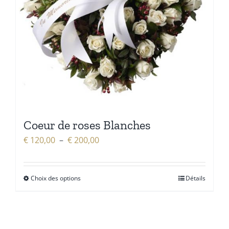
Coeur de roses Blanches
Plage
€
120,00
–
€
200,00
de
prix :
Choix des options
Détails
€ 120,00
à
€ 200,00