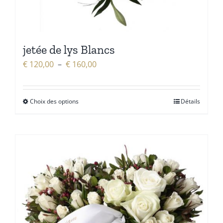
jetée de lys Blancs
Plage
€
120,00
–
€
160,00
de
prix :
Choix des options
Détails
€ 120,00
à
€ 160,00