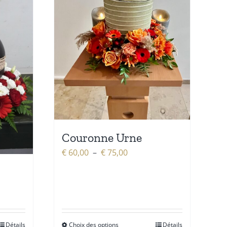
Couronne Urne
Plage
€
60,00
–
€
75,00
de
prix :
€ 60,00
à
€ 75,00
Détails
Choix des options
Détails