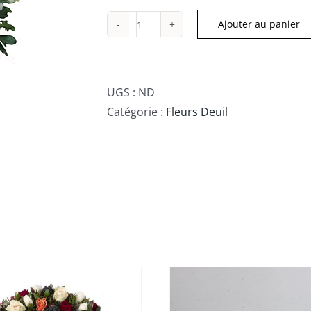
Ajouter au panier
quantité
de
Coussin
de
UGS :
ND
fleurs
Catégorie :
Fleurs Deuil
blanches