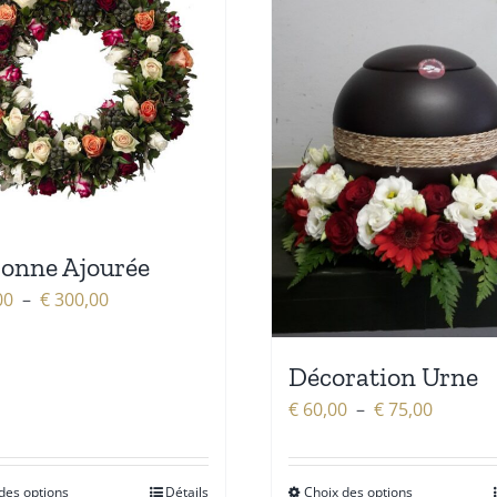
onne Ajourée
Plage
00
–
€
300,00
de
prix :
Décoration Urne
€ 200,00
Plage
€
60,00
–
€
75,00
à
de
€ 300,00
prix :
des options
Détails
Choix des options