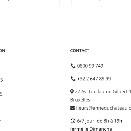
€ 60,00
à
€ 75,00
ION
CONTACT
0800 99 749
+32 2 647 89 99
TS
27 Av. Guillaume Gilbert 
S
Bruxelles
fleurs@anneduchateau.
6/7 jour, de 8h à 19h
T
fermé le Dimanche