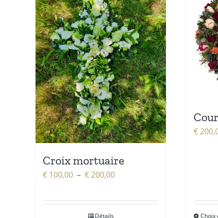
Cour
€
200,
Croix mortuaire
Plage
€
100,00
–
€
200,00
de
prix :
€ 100,00
Détails
Choix 