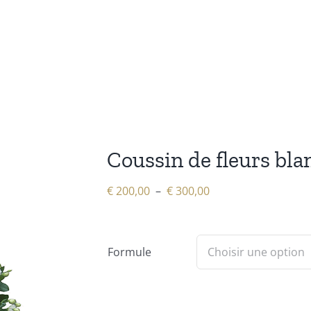
Coussin de fleurs bla
Plage
€
200,00
–
€
300,00
de
prix :
€ 200,00
Formule
à
€ 300,00