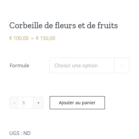
Corbeille de fleurs et de fruits
Plage
€
100,00
–
€
150,00
de
prix :
€ 100,00
Formule

à
€ 150,00
Ajouter au panier
quantité
de
Corbeille
de
UGS :
ND