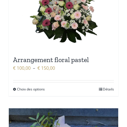
Arrangement floral pastel
Plage
€
100,00
–
€
150,00
de
prix :
Choix des options
Détails
€ 100,00
à
€ 150,00