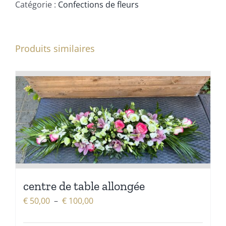
fleurs
Catégorie :
Confections de fleurs
et
de
fruits
Produits similaires
centre de table allongée
Plage
€
50,00
–
€
100,00
de